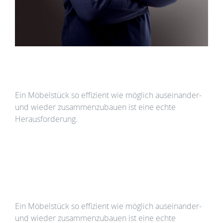
Ausbildung zur Fachkraft für Lagerlogistik (m/w/d)
in der Neumöbellogistik in Augsburg
Ein Möbelstück so effizient wie möglich auseinander-
und wieder zusammenzubauen ist eine echte
Herausforderung.
Ausbildung zur Fachkraft für Möbel-, Küchen- und
Umzugsservice (m/w/d) in Augsburg
Ein Möbelstück so effizient wie möglich auseinander-
und wieder zusammenzubauen ist eine echte